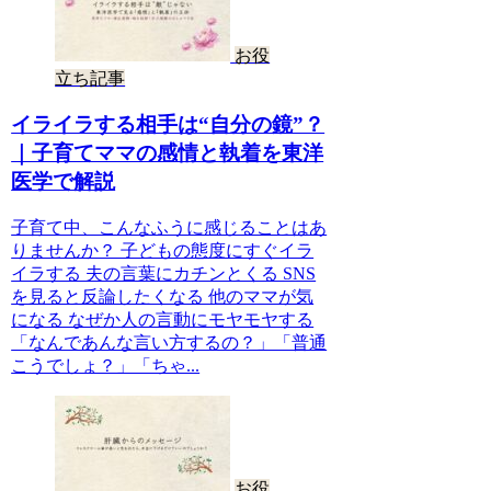
お役
立ち記事
イライラする相手は“自分の鏡”？
｜子育てママの感情と執着を東洋
医学で解説
子育て中、こんなふうに感じることはあ
りませんか？ 子どもの態度にすぐイラ
イラする 夫の言葉にカチンとくる SNS
を見ると反論したくなる 他のママが気
になる なぜか人の言動にモヤモヤする
「なんであんな言い方するの？」「普通
こうでしょ？」「ちゃ...
お役