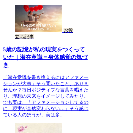
お役
立ち記事
5歳の記憶が私の現実をつくって
いた｜潜在意識＝身体感覚の気づ
き
「潜在意識を書き換えるにはアファメー
ションが大事」そう聞いたこと、ありま
せんか？毎日ポジティブな言葉を唱えた
り、理想の未来をイメージしてみたり。
でも実は、「アファメーションしてるの
に、現実が全然変わらない…」そう感じ
ている人のほうが、実は多...