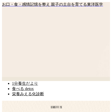
お口・食・感情記憶を整え 親子の土台を育てる東洋医学
1分養生だより
食べる detox
栄養みえる化診断