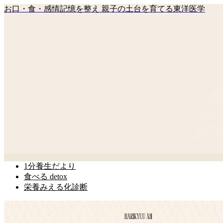
お口・食・感情記憶を整え 親子の土台を育てる東洋医学
1分養生だより
食べる detox
栄養みえる化診断