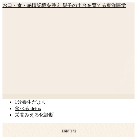
お口・食・感情記憶を整え 親子の土台を育てる東洋医学
1分養生だより
食べる detox
栄養みえる化診断