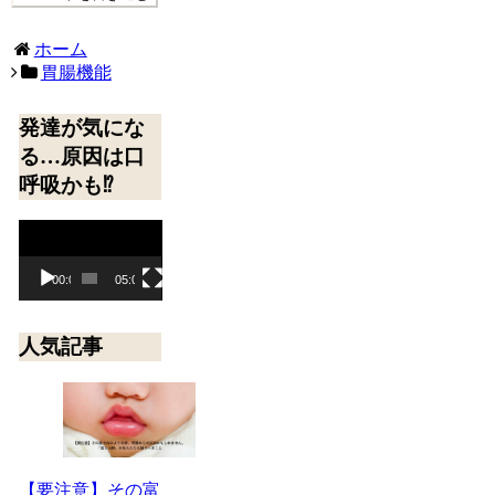
ホーム
胃腸機能
発達が気にな
る…原因は口
呼吸かも⁉
動
画
プ
00:00
05:09
レ
ー
人気記事
ヤ
ー
【要注意】その富