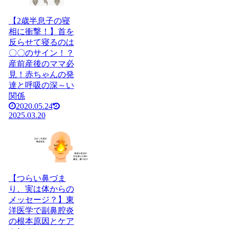
【2歳半息子の寝
相に衝撃！】首を
反らせて寝るのは
〇〇のサイン！？
産前産後のママ必
見！赤ちゃんの発
達と呼吸の深～い
関係
2020.05.24
2025.03.20
【つらい鼻づま
り、実は体からの
メッセージ？】東
洋医学で副鼻腔炎
の根本原因とケア