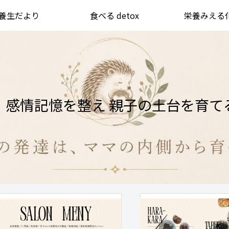
分養生だより
食べる detox
栄養みえる
・感情記憶を整え 親子の土台を育て