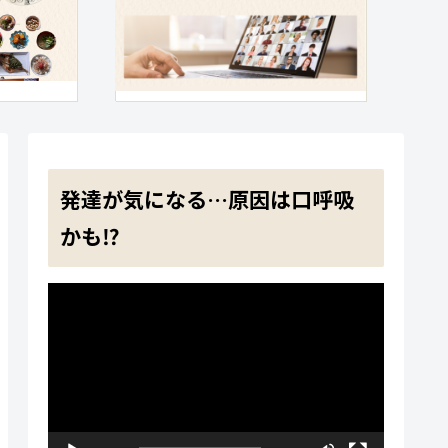
発達が気になる…原因は口呼吸
かも⁉
動
画
プ
レ
ー