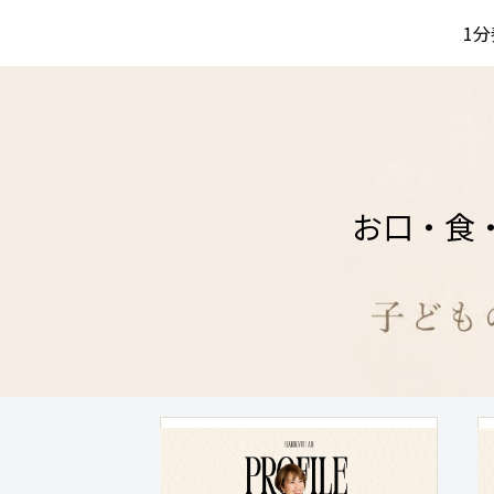
1
お口・食