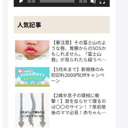
ヤ
00:00
05:09
ー
人気記事
【要注意】その富士山のよ
うな唇、胃腸からのSOSか
もしれません。「富士山
唇」が見られたら疑うべき
こと
【5月末まで】新規様のみ
初診料2000円Offキャンペ
ーン
【2歳半息子の寝相に衝
撃！】首を反らせて寝るの
は〇〇のサイン！？産前産
後のママ必見！赤ちゃんの
発達と呼吸の深～い関係